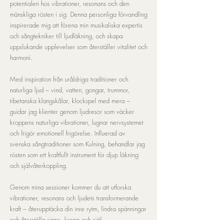
potentialen hos vibrationer, resonans och den
mänskliga rösten i sig. Denna personliga förvandling
inspirerade mig att förena min musikaliska expertis
och sångtekniker till ljudläkning, och skapa
uppslukande upplevelser som återställer vitalitet och
harmoni.
Med inspiration från uråldriga traditioner och
naturliga ljud – vind, vatten, gongar, trummor,
tibetanska klangskålar, klockspel med mera –
guidar jag klienter genom ljudresor som väcker
kroppens naturliga vibrationer, lugnar nervsystemet
och frigör emotionell frigörelse. Influerad av
svenska sångtraditioner som Kulning, behandlar jag
rösten som ett kraftfullt instrument för djup läkning
och självåterkoppling.
Genom mina sessioner kommer du att utforska
vibrationer, resonans och ljudets transformerande
kraft – återupptäcka din inre rytm, lindra spänningar
och återställa sinne, kropp och själ.