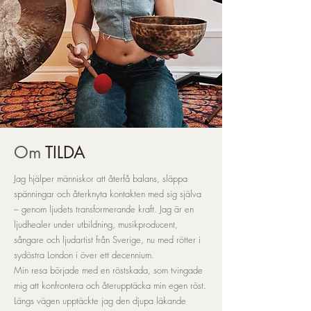
Om
TILDA
Jag hjälper människor att återfå balans, släppa
spänningar och återknyta kontakten med sig själva
– genom ljudets transformerande kraft. Jag är en
ljudhealer under utbildning, musikproducent,
sångare och ljudartist från Sverige, nu med rötter i
sydöstra London i över ett decennium.
Min resa började med en röstskada, som tvingade
mig att konfrontera och återupptäcka min egen röst.
Längs vägen upptäckte jag den djupa läkande